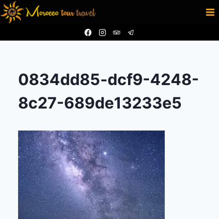
Aller
au
contenu
0834dd85-dcf9-4248-
8c27-689de13233e5