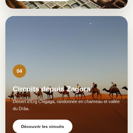
04
Circuits depuis Zagora
Désert d’Erg Chigaga, randonnée en chameau et vallée
du Drâa.
Découvrir les circuits