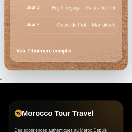
Jour 3
Erg Chegaga – Oasis du Fint
Jour 4
Oasis du Fint – Marrakech
Voir l’itinéraire complet
« `
Morocco Tour Travel
Des expériences authentiques au Maroc Depuis