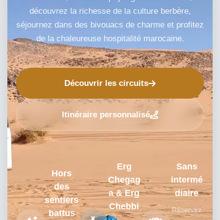
découvrez la richesse de la culture berbère,
séjournez dans des bivouacs de charme et profitez
de la chaleureuse hospitalité marocaine.
Découvrir les circuits
Itinéraire personnalisé
Erg
Sans
Hors
Chegag
intermé
des
a & Erg
diaire
sentiers
Chebbi
Réservez
battus