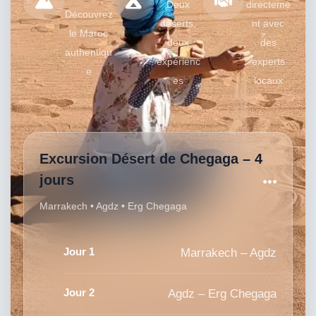
Deux
directeme
Découvrez
déserts,
nt avec
le Maroc
deux
des
authentiqu
expérienc
experts
e
es
locaux
Excursion Désert de Chegaga – 4
jours
Marrakech • Agdz • Erg Chegaga
Jour 1
Marrakech – Agdz
Jour 2
Agdz – Erg Chegaga