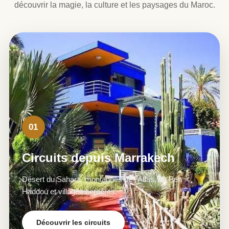
découvrir la magie, la culture et les paysages du Maroc.
01
Circuits depuis Marrakech
Désert du Sahara, montagnes de l’Atlas, Ait Ben
Haddou et villages berbères.
Découvrir les circuits