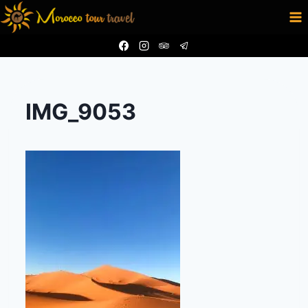
Aller
au
contenu
IMG_9053