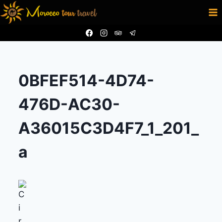
Aller
au
contenu
0BFEF514-4D74-
476D-AC30-
A36015C3D4F7_1_201_
a