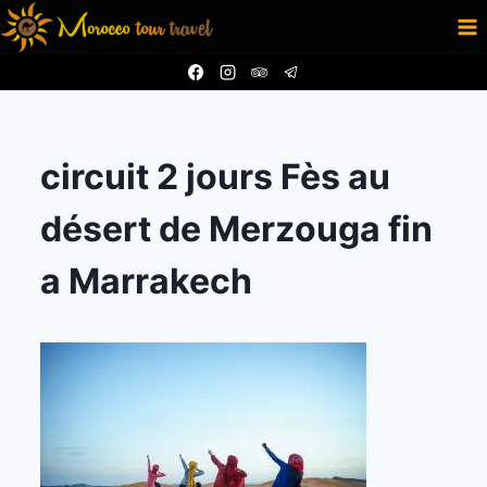
Aller
au
contenu
circuit 2 jours Fès au
désert de Merzouga fin
a Marrakech