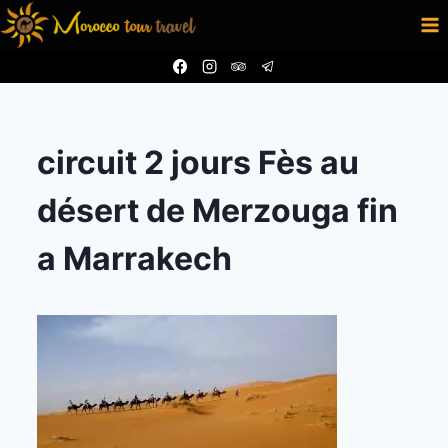
Aller
au
contenu
circuit 2 jours Fès au
désert de Merzouga fin
a Marrakech