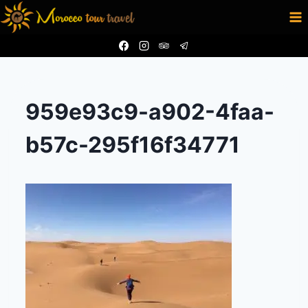
Aller
au
contenu
959e93c9-a902-4faa-
b57c-295f16f34771