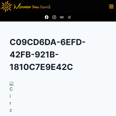
Aller
au
contenu
C09CD6DA-6EFD-
42FB-921B-
1810C7E9E42C