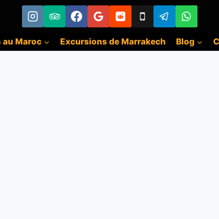
s au Maroc
Excursions de Marrakech
Blog
C