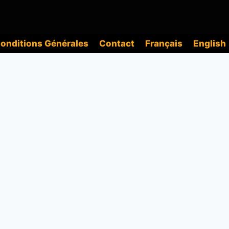
onditions Générales
Contact
Français
English