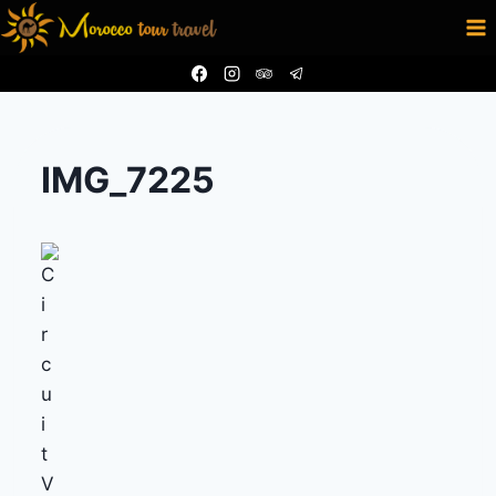
Aller
au
contenu
IMG_7225