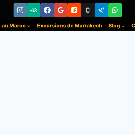
s au Maroc
Excursions de Marrakech
Blog
C