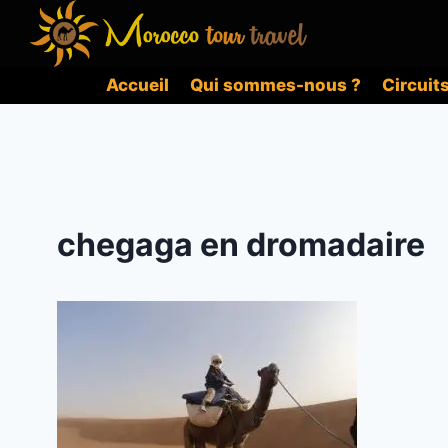
Aller
au
contenu
Accueil
Qui sommes-nous ?
Circuit
chegaga en dromadaire