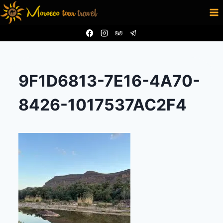
Aller
au
contenu
9F1D6813-7E16-4A70-
8426-1017537AC2F4