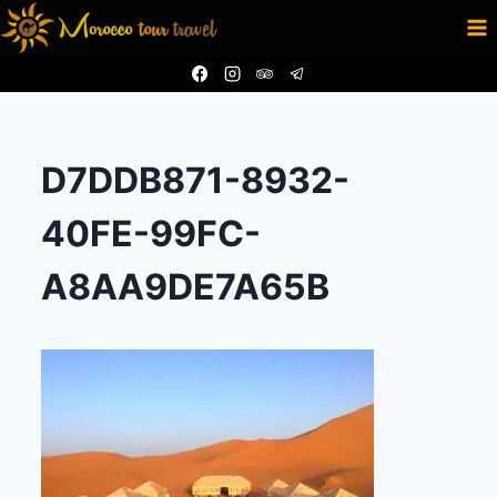
Aller
au
contenu
D7DDB871-8932-
40FE-99FC-
A8AA9DE7A65B