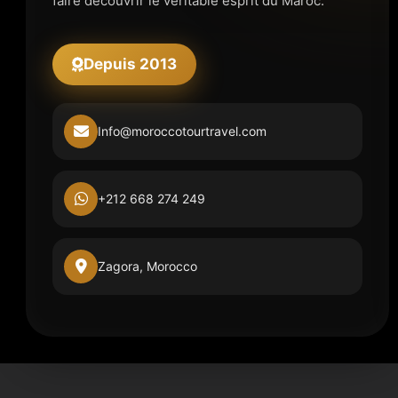
faire découvrir le véritable esprit du Maroc.
Depuis 2013
Info@moroccotourtravel.com
+212 668 274 249
Zagora, Morocco