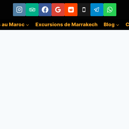
s au Maroc
Excursions de Marrakech
Blog
C