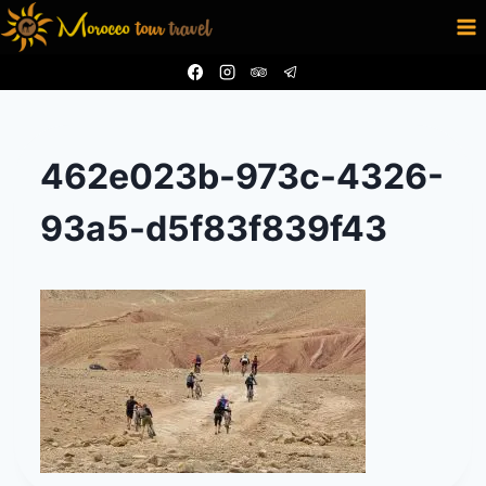
Aller
au
contenu
462e023b-973c-4326-
93a5-d5f83f839f43