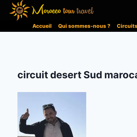
Aller
au
contenu
Accueil
Qui sommes-nous ?
Circuit
circuit desert Sud maroc