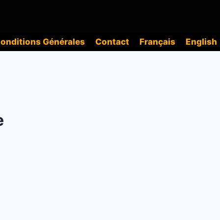
onditions Générales
Contact
Français
English
e