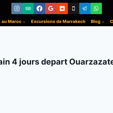
s au Maroc
Excursions de Marrakech
Blog
C
ain 4 jours depart Ouarzazat