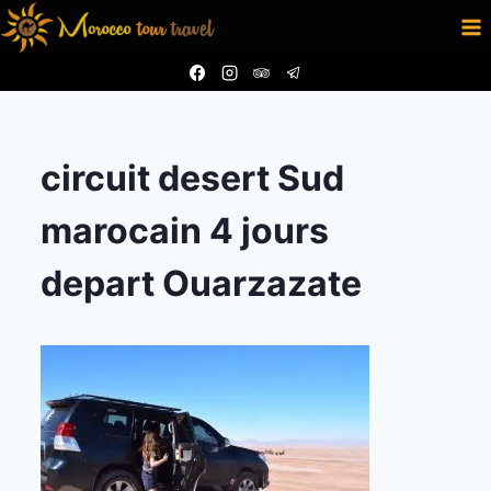
Aller
au
contenu
circuit desert Sud
marocain 4 jours
depart Ouarzazate