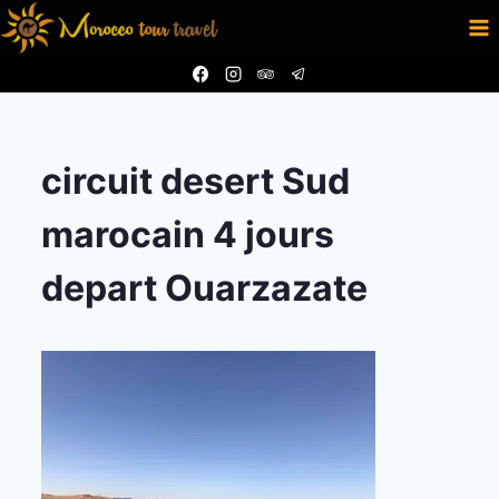
Aller
au
contenu
circuit desert Sud
marocain 4 jours
depart Ouarzazate