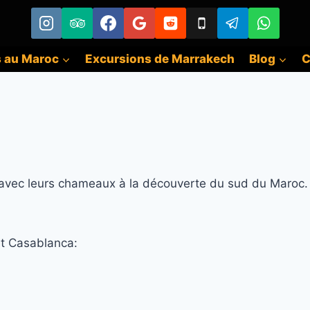
s au Maroc
Excursions de Marrakech
Blog
C
 avec leurs chameaux à la découverte du
sud du Maroc
et Casablanca: