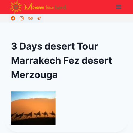
Aller
au
contenu
3 Days desert Tour
Marrakech Fez desert
Merzouga