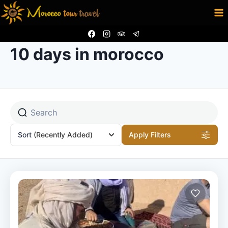
Aller
au
contenu
10 days in morocco
Sort
(Recently Added)
Apply Filters