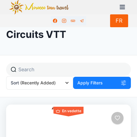
Aller
au
contenu
FR
Circuits VTT
Sort
(Recently Added)
Apply Filters
En vedette