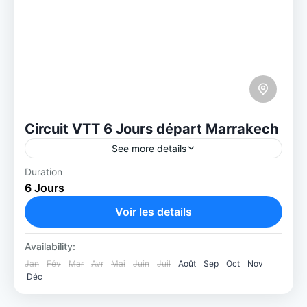
Circuit VTT 6 Jours départ Marrakech
See more details
Duration
Ce Circuit VTT 6 Jours départ Marrakech est
6 Jours
une invitation à découvrir le Maroc
autrement, loin des sentiers battus et des
Voir les details
foules touristiques. Depuis Marrakech,...
Availability:
Jan
Fév
Mar
Avr
Mai
Juin
Juil
Août
Sep
Oct
Nov
Déc