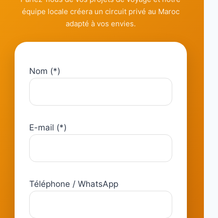
équipe locale créera un circuit privé au Maroc
adapté à vos envies.
Nom (*)
E-mail (*)
Téléphone / WhatsApp