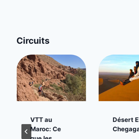
Circuits
VTT au
Désert E
Maroc: Ce
Chegag
que les