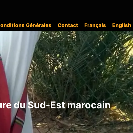
onditions Générales
Contact
Français
English
lture du Sud-Est marocain