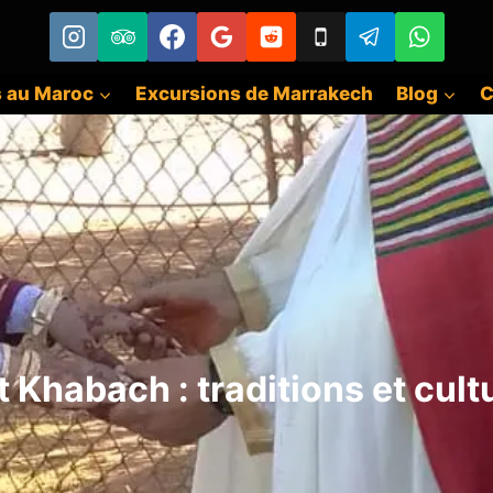
s au Maroc
Excursions de Marrakech
Blog
C
t Khabach : traditions et cu