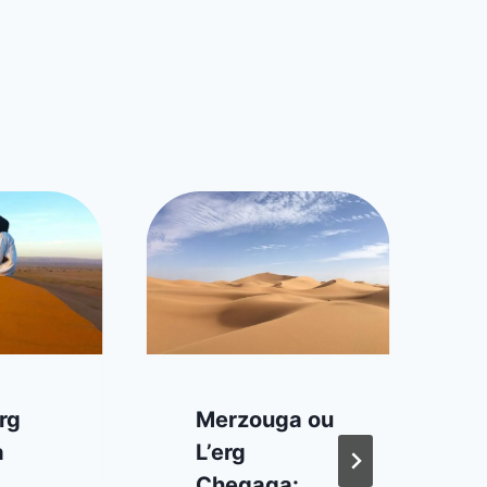
rg
Merzouga ou
a
L’erg
Chegaga: