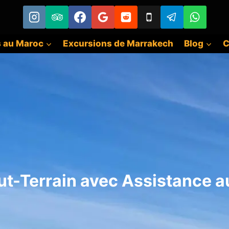
s au Maroc
Excursions de Marrakech
Blog
C
t-Terrain avec Assistance 