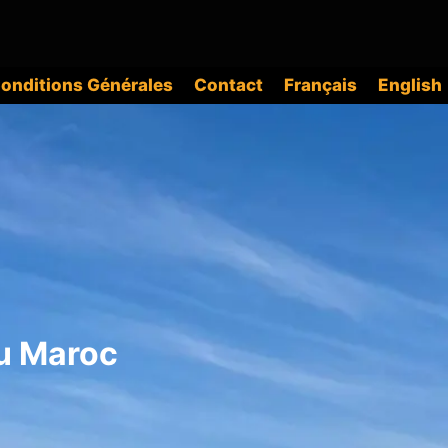
onditions Générales
Contact
Français
English
au Maroc