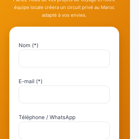
équipe locale créera un circuit privé au Maroc
adapté à vos envies.
Nom (*)
E-mail (*)
Téléphone / WhatsApp