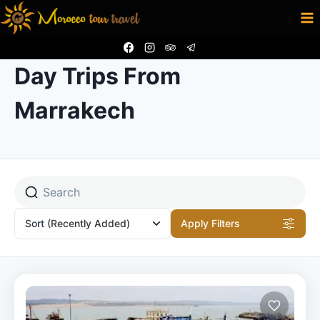
Skip
to
content
Day Trips From
Marrakech
Sort
(Recently Added)
Apply Filters