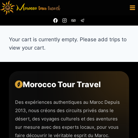
Skip
to
content
Your cart is currently empty. Please add trips to
view your cart.
Morocco Tour Travel
Des expériences authentiques au Maroc Depuis
2013, nous créons des circuits privés dans le
désert, des voyages culturels et des aventures
sur mesure avec des experts locaux, pour vous
faire découvrir le véritable esprit du Maroc.