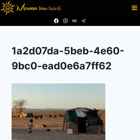
Aller
au
contenu
1a2d07da-5beb-4e60-
9bc0-ead0e6a7ff62