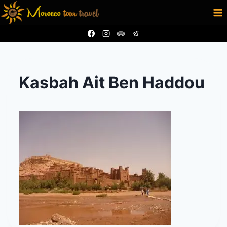
Aller
au
contenu
Kasbah Ait Ben Haddou