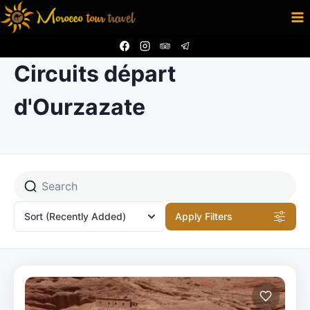
Aller
au
contenu
Circuits départ
d'Ourzazate
Sort
(Recently Added)
Apply Filters