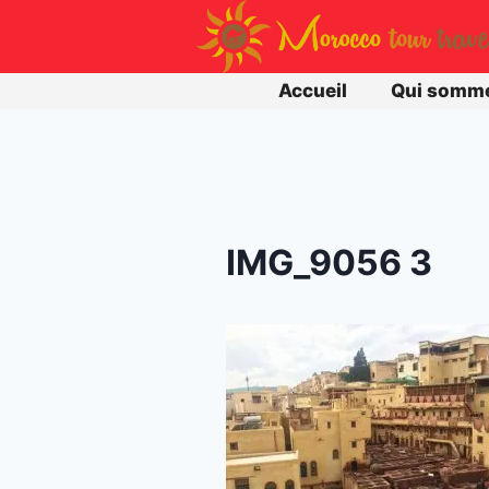
Aller
au
contenu
Accueil
Qui somm
IMG_9056 3