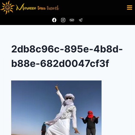
Aller
au
contenu
2db8c96c-895e-4b8d-
b88e-682d0047cf3f