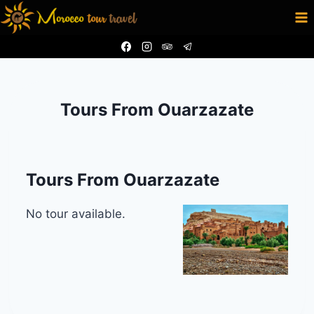
Skip
to
content
Tours From Ouarzazate
Tours From Ouarzazate
No tour available.