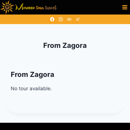
Skip
to
content
From Zagora
From Zagora
No tour available.