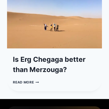
MOROCCO
|
COMPLETE
GUIDE
Is Erg Chegaga better
than Merzouga?
IS
READ MORE
ERG
CHEGAGA
BETTER
THAN
MERZOUGA?