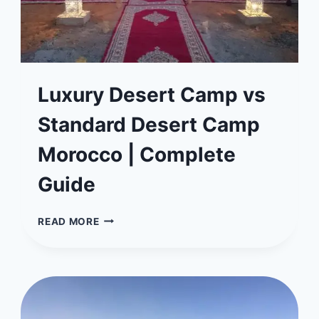
Luxury Desert Camp vs
Standard Desert Camp
Morocco | Complete
Guide
LUXURY
READ MORE
DESERT
CAMP
VS
STANDARD
DESERT
CAMP