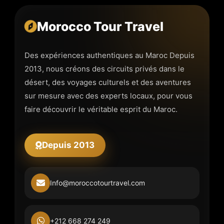
TOUR
DANGEROUS?
Morocco Tour Travel
SAFETY
GUIDE
FOR
Des expériences authentiques au Maroc Depuis
MOROCCO
2013, nous créons des circuits privés dans le
DESERT
TRIPS
désert, des voyages culturels et des aventures
sur mesure avec des experts locaux, pour vous
faire découvrir le véritable esprit du Maroc.
Depuis 2013
Info@moroccotourtravel.com
+212 668 274 249