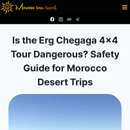
Skip
to
content
Is the Erg Chegaga 4×4
Tour Dangerous? Safety
Guide for Morocco
Desert Trips