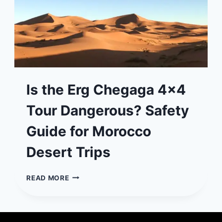
Is the Erg Chegaga 4×4
Tour Dangerous? Safety
Guide for Morocco
Desert Trips
IS
READ MORE
THE
ERG
CHEGAGA
4×4