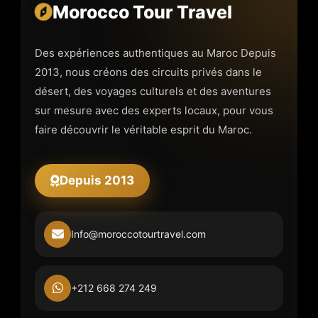
Morocco Tour Travel
FOR
TOURISTS?
Des expériences authentiques au Maroc Depuis
2013, nous créons des circuits privés dans le
désert, des voyages culturels et des aventures
sur mesure avec des experts locaux, pour vous
faire découvrir le véritable esprit du Maroc.
Depuis 2013
Info@moroccotourtravel.com
+212 668 274 249