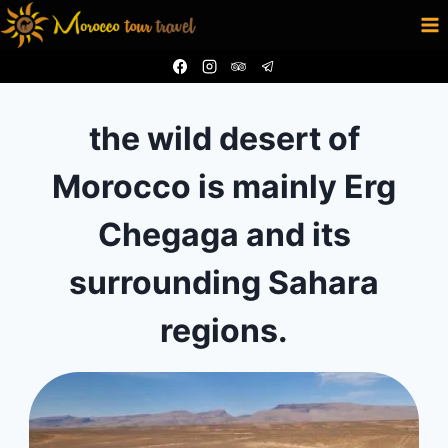
Skip
to
content
the wild desert of
Morocco is mainly Erg
Chegaga and its
surrounding Sahara
regions.