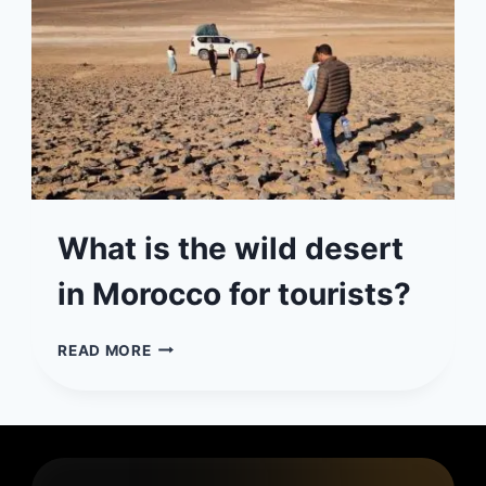
What is the wild desert
in Morocco for tourists?
WHAT
READ MORE
IS
THE
WILD
DESERT
IN
MOROCCO